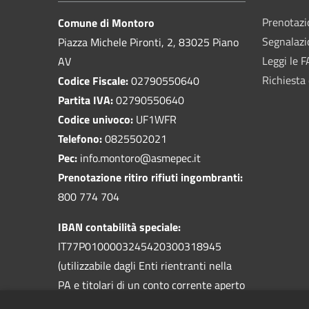
Prenotaz
Comune di Montoro
Segnalazi
Piazza Michele Pironti, 2, 83025 Piano
Leggi le 
AV
Richiesta 
Codice Fiscale:
02790550640
Partita IVA:
02790550640
Codice univoco:
UF1WFR
Telefono:
0825502021
Pec:
info.montoro@asmepec.it
Prenotazione ritiro rifiuti ingombranti:
800 774 704
IBAN contabilità speciale:
IT77P0100003245420300318945
(utilizzabile dagli Enti rientranti nella
PA e titolari di un conto corrente aperto
presso la Banca d'Italia)