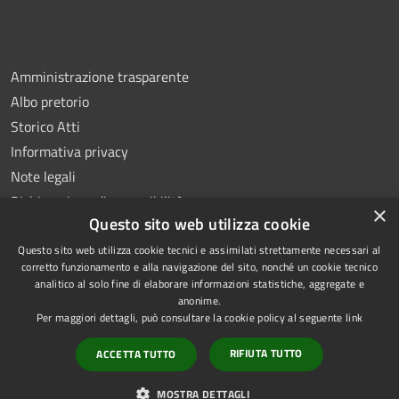
Amministrazione trasparente
Albo pretorio
Storico Atti
Informativa privacy
Note legali
Dichiarazione di accessibilità
×
Questo sito web utilizza cookie
Questo sito web utilizza cookie tecnici e assimilati strettamente necessari al
corretto funzionamento e alla navigazione del sito, nonché un cookie tecnico
analitico al solo fine di elaborare informazioni statistiche, aggregate e
RSS
Copyright © 2026 • Comune di
anonime.
Accessibilità
Montoro • Powered by
Per maggiori dettagli, può consultare la cookie policy al seguente
link
Privacy
Municipium
Accesso
•
RIFIUTA TUTTO
ACCETTA TUTTO
Cookie
redazione
Mappa del sito
MOSTRA DETTAGLI