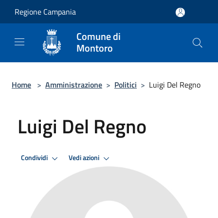
Salta al contenuto principale
Regione Campania
Comune di
Montoro
Home
>
Amministrazione
>
Politici
>
Luigi Del Regno
Luigi Del Regno
Condividi
Vedi azioni