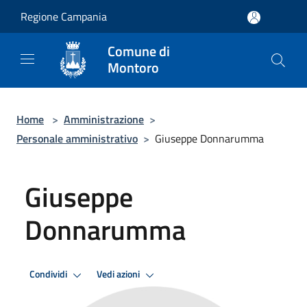
Salta al contenuto principale
Regione Campania
Comune di
Montoro
Home
>
Amministrazione
>
Personale amministrativo
>
Giuseppe Donnarumma
Giuseppe
Donnarumma
Condividi
Vedi azioni