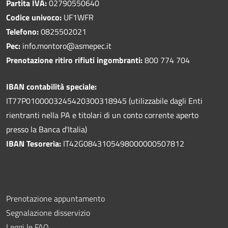
Partita IVA:
02790550640
Codice univoco:
UF1WFR
Telefono:
0825502021
Pec:
info.montoro@asmepec.it
Prenotazione ritiro rifiuti ingombranti:
800 774 704
IBAN contabilità speciale:
IT77P0100003245420300318945 (utilizzabile dagli Enti
rientranti nella PA e titolari di un conto corrente aperto
presso la Banca d'Italia)
IBAN Tesoreria:
IT42G0843105498000000507812
Prenotazione appuntamento
Segnalazione disservizio
Leggi le FAQ