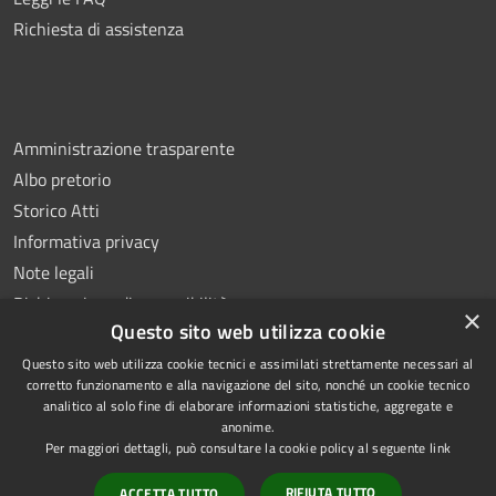
Richiesta di assistenza
Amministrazione trasparente
Albo pretorio
Storico Atti
Informativa privacy
Note legali
Dichiarazione di accessibilità
×
Questo sito web utilizza cookie
Questo sito web utilizza cookie tecnici e assimilati strettamente necessari al
corretto funzionamento e alla navigazione del sito, nonché un cookie tecnico
analitico al solo fine di elaborare informazioni statistiche, aggregate e
RSS
Copyright © 2026 • Comune di
anonime.
Accessibilità
Montoro • Powered by
Per maggiori dettagli, può consultare la cookie policy al seguente
link
Privacy
Municipium
Accesso
•
RIFIUTA TUTTO
ACCETTA TUTTO