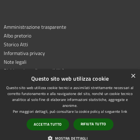
Amministrazione trasparente
Albo pretorio
Storico Atti
Informativa privacy
Note legali
Dichiarazione di accessibilità
×
Questo sito web utilizza cookie
Questo sito web utilizza cookie tecnici e assimilati strettamente necessari al
corretto funzionamento e alla navigazione del sito, nonché un cookie tecnico
analitico al solo fine di elaborare informazioni statistiche, aggregate e
RSS
Copyright © 2026 • Comune di
anonime.
Accessibilità
Montoro • Powered by
Per maggiori dettagli, può consultare la cookie policy al seguente
link
Privacy
Municipium
Accesso
•
RIFIUTA TUTTO
ACCETTA TUTTO
Cookie
redazione
Mappa del sito
MOSTRA DETTAGLI