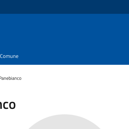
il Comune
 Panebianco
nco