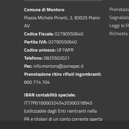
Prenotaz
Comune di Montoro
Segnalazi
Piazza Michele Pironti, 2, 83025 Piano
Leggi le 
AV
Richiesta 
Codice Fiscale:
02790550640
Partita IVA:
02790550640
Codice univoco:
UF1WFR
Telefono:
0825502021
Pec:
info.montoro@asmepec.it
Prenotazione ritiro rifiuti ingombranti:
800 774 704
IBAN contabilità speciale:
IT77P0100003245420300318945
(utilizzabile dagli Enti rientranti nella
PA e titolari di un conto corrente aperto
presso la Banca d'Italia)