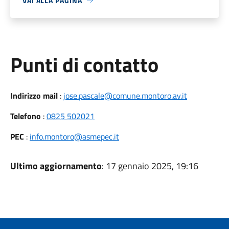
VAI ALLA PAGINA
Punti di contatto
Indirizzo mail
:
jose.pascale@comune.montoro.av.it
Telefono
:
0825 502021
PEC
:
info.montoro@asmepec.it
Ultimo aggiornamento
: 17 gennaio 2025, 19:16