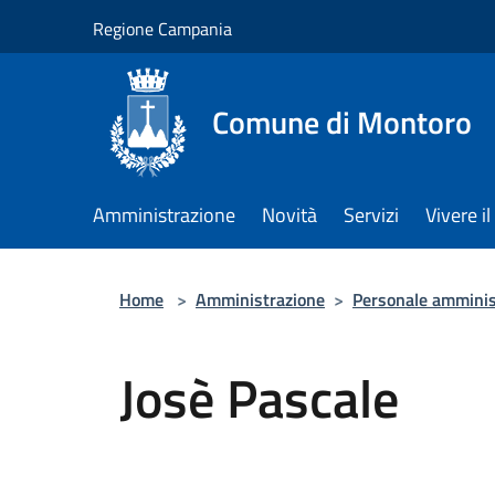
Salta al contenuto principale
Regione Campania
Comune di Montoro
Amministrazione
Novità
Servizi
Vivere 
Home
>
Amministrazione
>
Personale amminis
Josè Pascale