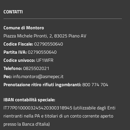
CONTATTI
Comune di Montoro
Piazza Michele Pironti, 2, 83025 Piano AV
Codice Fiscale:
02790550640
Partita IVA:
02790550640
Codice univoco:
UF1WFR
Telefono:
0825502021
Pec:
info.montoro@asmepec.it
Prenotazione ritiro rifiuti ingombranti:
800 774 704
IBAN contabilità speciale:
IT77P0100003245420300318945 (utilizzabile dagli Enti
rientranti nella PA e titolari di un conto corrente aperto
presso la Banca d'Italia)