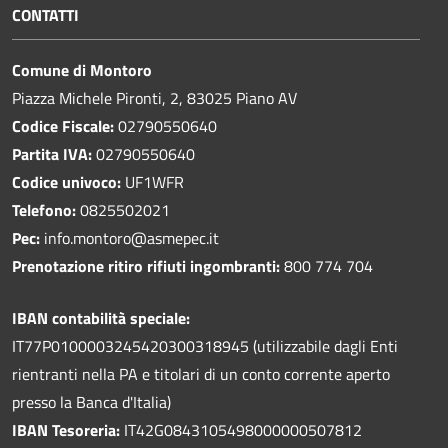
CONTATTI
Comune di Montoro
Piazza Michele Pironti, 2, 83025 Piano AV
Codice Fiscale:
02790550640
Partita IVA:
02790550640
Codice univoco:
UF1WFR
Telefono:
0825502021
Pec:
info.montoro@asmepec.it
Prenotazione ritiro rifiuti ingombranti:
800 774 704
IBAN contabilità speciale:
IT77P0100003245420300318945 (utilizzabile dagli Enti
rientranti nella PA e titolari di un conto corrente aperto
presso la Banca d'Italia)
IBAN Tesoreria:
IT42G0843105498000000507812