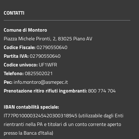
CONTATTI
Comune di Montoro
Piazza Michele Pironti, 2, 83025 Piano AV
Codice Fiscale:
02790550640
Partita IVA:
02790550640
Codice univoco:
UF1WFR
Telefono:
0825502021
Pec:
info.montoro@asmepec.it
Prenotazione ritiro rifiuti ingombranti:
800 774 704
IBAN contabilità speciale:
IT77P0100003245420300318945 (utilizzabile dagli Enti
rientranti nella PA e titolari di un conto corrente aperto
presso la Banca d'Italia)