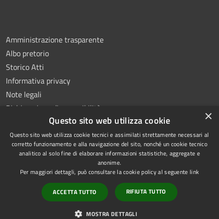
Amministrazione trasparente
Albo pretorio
Storico Atti
Informativa privacy
Note legali
Dichiarazione di accessibilità
×
Questo sito web utilizza cookie
Questo sito web utilizza cookie tecnici e assimilati strettamente necessari al
corretto funzionamento e alla navigazione del sito, nonché un cookie tecnico
analitico al solo fine di elaborare informazioni statistiche, aggregate e
RSS
Copyright © 2026 • Comune di
anonime.
Accessibilità
Montoro • Powered by
Per maggiori dettagli, può consultare la cookie policy al seguente
link
Privacy
Municipium
Accesso
•
RIFIUTA TUTTO
ACCETTA TUTTO
Cookie
redazione
Mappa del sito
MOSTRA DETTAGLI