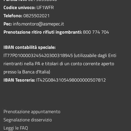
Codice univoco:
UF1WFR
Telefono:
0825502021
Pec:
info.montoro@asmepec.it
Prenotazione ritiro rifiuti ingombranti:
800 774 704
IBAN contabilità speciale:
IT77P0100003245420300318945 (utilizzabile dagli Enti
rientranti nella PA e titolari di un conto corrente aperto
presso la Banca d'Italia)
IBAN Tesoreria:
IT42G0843105498000000507812
Prenotazione appuntamento
Segnalazione disservizio
Leggi le FAQ