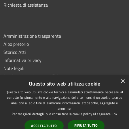
Richiesta di assistenza
Amministrazione trasparente
Albo pretorio
Storico Atti
Informativa privacy
Note legali
Dichiarazione di accessibilità
×
Questo sito web utilizza cookie
Questo sito web utilizza cookie tecnici e assimilati strettamente necessari al
corretto funzionamento e alla navigazione del sito, nonché un cookie tecnico
analitico al solo fine di elaborare informazioni statistiche, aggregate e
RSS
Copyright © 2026 • Comune di
anonime.
Accessibilità
Montoro • Powered by
Per maggiori dettagli, può consultare la cookie policy al seguente
link
Privacy
Municipium
Accesso
•
RIFIUTA TUTTO
ACCETTA TUTTO