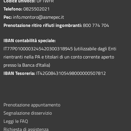
Codice univoco:
UF1WFR
Telefono:
0825502021
Pec:
info.montoro@asmepec.it
Prenotazione ritiro rifiuti ingombranti:
800 774 704
IBAN contabilità speciale:
IT77P0100003245420300318945 (utilizzabile dagli Enti
rientranti nella PA e titolari di un conto corrente aperto
presso la Banca d'Italia)
IBAN Tesoreria:
IT42G0843105498000000507812
Prenotazione appuntamento
Segnalazione disservizio
Leggi le FAQ
Richiesta di assistenza