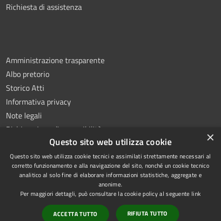
Richiesta di assistenza
Amministrazione trasparente
Albo pretorio
Storico Atti
Informativa privacy
Note legali
Dichiarazione di accessibilità
×
Questo sito web utilizza cookie
Questo sito web utilizza cookie tecnici e assimilati strettamente necessari al
corretto funzionamento e alla navigazione del sito, nonché un cookie tecnico
analitico al solo fine di elaborare informazioni statistiche, aggregate e
RSS
Copyright © 2026 • Comune di
anonime.
Accessibilità
Montoro • Powered by
Per maggiori dettagli, può consultare la cookie policy al seguente
link
Privacy
Municipium
Accesso
•
RIFIUTA TUTTO
ACCETTA TUTTO
Cookie
redazione