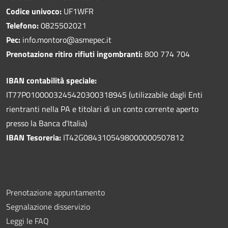
Codice univoco:
UF1WFR
Telefono:
0825502021
Pec:
info.montoro@asmepec.it
Prenotazione ritiro rifiuti ingombranti:
800 774 704
IBAN contabilità speciale:
IT77P0100003245420300318945 (utilizzabile dagli Enti
rientranti nella PA e titolari di un conto corrente aperto
presso la Banca d'Italia)
IBAN Tesoreria:
IT42G0843105498000000507812
Prenotazione appuntamento
Segnalazione disservizio
Leggi le FAQ