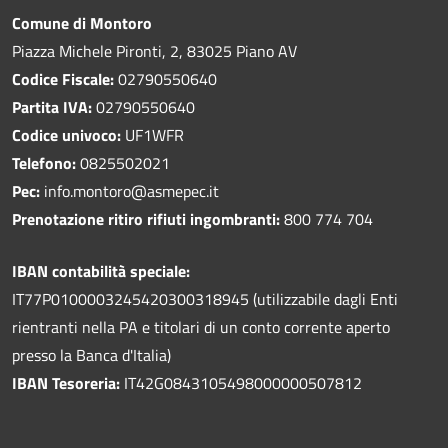
Comune di Montoro
Piazza Michele Pironti, 2, 83025 Piano AV
Codice Fiscale:
02790550640
Partita IVA:
02790550640
Codice univoco:
UF1WFR
Telefono:
0825502021
Pec:
info.montoro@asmepec.it
Prenotazione ritiro rifiuti ingombranti:
800 774 704
IBAN contabilità speciale:
IT77P0100003245420300318945 (utilizzabile dagli Enti
rientranti nella PA e titolari di un conto corrente aperto
presso la Banca d'Italia)
IBAN Tesoreria:
IT42G0843105498000000507812