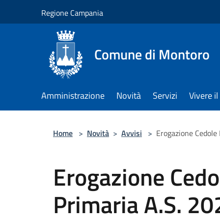
Salta al contenuto principale
Regione Campania
Comune di Montoro
Amministrazione
Novità
Servizi
Vivere 
Home
>
Novità
>
Avvisi
>
Erogazione Cedole 
Erogazione Cedol
Primaria A.S. 2