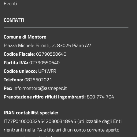
Eventi
CONTATTI
Comune di Montoro
Piazza Michele Pironti, 2, 83025 Piano AV
Codice Fiscale:
02790550640
Partita IVA:
02790550640
Codice univoco:
UF1WFR
Telefono:
0825502021
Pec:
info.montoro@asmepec.it
Prenotazione ritiro rifiuti ingombranti:
800 774 704
IBAN contabilità speciale:
IT77P0100003245420300318945 (utilizzabile dagli Enti
rientranti nella PA e titolari di un conto corrente aperto