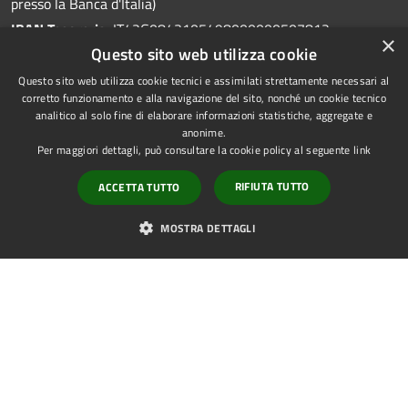
presso la Banca d'Italia)
IBAN Tesoreria:
IT42G0843105498000000507812
×
Questo sito web utilizza cookie
Questo sito web utilizza cookie tecnici e assimilati strettamente necessari al
corretto funzionamento e alla navigazione del sito, nonché un cookie tecnico
analitico al solo fine di elaborare informazioni statistiche, aggregate e
Prenotazione appuntamento
anonime.
Per maggiori dettagli, può consultare la cookie policy al seguente
link
Segnalazione disservizio
Leggi le FAQ
RIFIUTA TUTTO
ACCETTA TUTTO
Richiesta di assistenza
MOSTRA DETTAGLI
Amministrazione trasparente
Albo pretorio
Storico Atti
Informativa privacy
Note legali