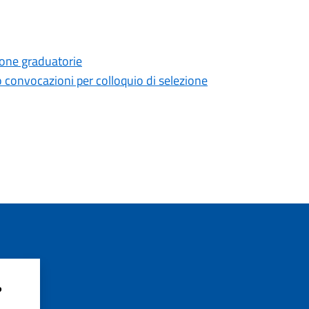
ione graduatorie
 convocazioni per colloquio di selezione
?