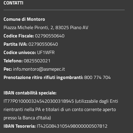
CONTATTI
Comune di Montoro
Piazza Michele Pironti, 2, 83025 Piano AV
Codice Fiscale:
02790550640
Partita IVA:
02790550640
Codice univoco:
UF1WFR
Telefono:
0825502021
Pec:
info.montoro@asmepec.it
Prenotazione ritiro rifiuti ingombranti:
800 774 704
IBAN contabilità speciale:
IT77P0100003245420300318945 (utilizzabile dagli Enti
rientranti nella PA e titolari di un conto corrente aperto
presso la Banca d'Italia)
IBAN Tesoreria:
IT42G0843105498000000507812