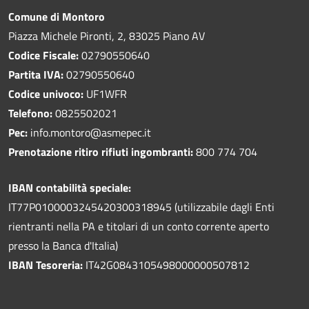
Comune di Montoro
Piazza Michele Pironti, 2, 83025 Piano AV
Codice Fiscale:
02790550640
Partita IVA:
02790550640
Codice univoco:
UF1WFR
Telefono:
0825502021
Pec:
info.montoro@asmepec.it
Prenotazione ritiro rifiuti ingombranti:
800 774 704
IBAN contabilità speciale:
IT77P0100003245420300318945 (utilizzabile dagli Enti
rientranti nella PA e titolari di un conto corrente aperto
presso la Banca d'Italia)
IBAN Tesoreria:
IT42G0843105498000000507812