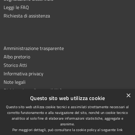
Leggi le FAQ
Richiesta di assistenza
Amministrazione trasparente
Albo pretorio
Storico Atti
Informativa privacy
Note legali
Dichiarazione di accessibilità
×
Questo sito web utilizza cookie
Questo sito web utilizza cookie tecnici e assimilati strettamente necessari al
corretto funzionamento e alla navigazione del sito, nonché un cookie tecnico
analitico al solo fine di elaborare informazioni statistiche, aggregate e
RSS
Copyright © 2026 • Comune di
anonime.
Accessibilità
Montoro • Powered by
Per maggiori dettagli, può consultare la cookie policy al seguente
link