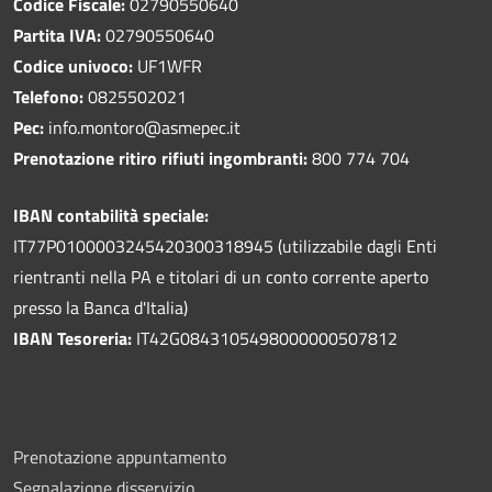
Codice Fiscale:
02790550640
Partita IVA:
02790550640
Codice univoco:
UF1WFR
Telefono:
0825502021
Pec:
info.montoro@asmepec.it
Prenotazione ritiro rifiuti ingombranti:
800 774 704
IBAN contabilità speciale:
IT77P0100003245420300318945 (utilizzabile dagli Enti
rientranti nella PA e titolari di un conto corrente aperto
presso la Banca d'Italia)
IBAN Tesoreria:
IT42G0843105498000000507812
Prenotazione appuntamento
Segnalazione disservizio