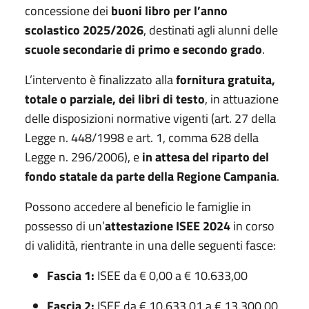
concessione dei
buoni libro per l’anno
scolastico 2025/2026
, destinati agli alunni delle
scuole secondarie di primo e secondo grado
.
L’intervento è finalizzato alla
fornitura gratuita,
totale o parziale, dei libri di testo
, in attuazione
delle disposizioni normative vigenti (art. 27 della
Legge n. 448/1998 e art. 1, comma 628 della
Legge n. 296/2006), e
in attesa del
riparto del
fondo statale da parte della Regione Campania
.
Possono accedere al beneficio le famiglie in
possesso di un’
attestazione ISEE 2024
in corso
di validità, rientrante in una delle seguenti fasce:
Fascia 1:
ISEE da € 0,00 a € 10.633,00
Fascia 2:
ISEE da € 10.633,01 a € 13.300,00