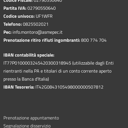
Partita IVA:
02790550640
Codice univoco:
UF1WFR
Telefono:
0825502021
Pec:
info.montoro@asmepec.it
Prenotazione ritiro rifiuti ingombranti:
800 774 704
IBAN contabilità speciale:
IT77P0100003245420300318945 (utilizzabile dagli Enti
rientranti nella PA e titolari di un conto corrente aperto
presso la Banca d'Italia)
IBAN Tesoreria:
IT42G0843105498000000507812
Prenotazione appuntamento
Segnalazione disservizio