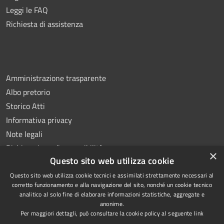
Leggi le FAQ
Richiesta di assistenza
Amministrazione trasparente
Albo pretorio
Storico Atti
Informativa privacy
Note legali
Dichiarazione di accessibilità
×
Questo sito web utilizza cookie
Questo sito web utilizza cookie tecnici e assimilati strettamente necessari al
corretto funzionamento e alla navigazione del sito, nonché un cookie tecnico
analitico al solo fine di elaborare informazioni statistiche, aggregate e
RSS
Copyright © 2026 • Comune di
anonime.
Accessibilità
Montoro • Powered by
Per maggiori dettagli, può consultare la cookie policy al seguente
link