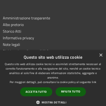
Amministrazione trasparente
Albo pretorio
Storico Atti
Informativa privacy
Note legali
Dichiarazione di accessibilità
×
Questo sito web utilizza cookie
Questo sito web utilizza cookie tecnici e assimilati strettamente necessari al
corretto funzionamento e alla navigazione del sito, nonché un cookie tecnico
analitico al solo fine di elaborare informazioni statistiche, aggregate e
RSS
Copyright © 2026 • Comune di
anonime.
Accessibilità
Montoro • Powered by
Per maggiori dettagli, può consultare la cookie policy al seguente
link
Privacy
Municipium
Accesso
•
RIFIUTA TUTTO
ACCETTA TUTTO
Cookie
redazione
Mappa del sito
MOSTRA DETTAGLI