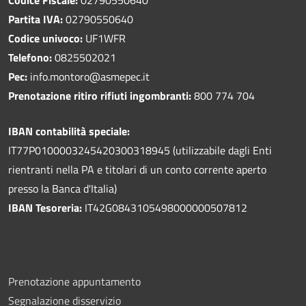
Partita IVA:
02790550640
Codice univoco:
UF1WFR
Telefono:
0825502021
Pec:
info.montoro@asmepec.it
Prenotazione ritiro rifiuti ingombranti:
800 774 704
IBAN contabilità speciale:
IT77P0100003245420300318945 (utilizzabile dagli Enti
rientranti nella PA e titolari di un conto corrente aperto
presso la Banca d'Italia)
IBAN Tesoreria:
IT42G0843105498000000507812
Prenotazione appuntamento
Segnalazione disservizio