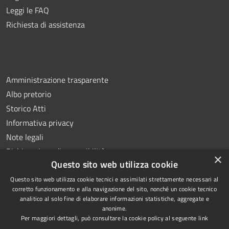
Leggi le FAQ
Richiesta di assistenza
Amministrazione trasparente
Albo pretorio
Storico Atti
Informativa privacy
Note legali
Dichiarazione di accessibilità
×
Questo sito web utilizza cookie
Questo sito web utilizza cookie tecnici e assimilati strettamente necessari al
corretto funzionamento e alla navigazione del sito, nonché un cookie tecnico
analitico al solo fine di elaborare informazioni statistiche, aggregate e
RSS
Copyright © 2026 • Comune di
anonime.
Accessibilità
Montoro • Powered by
Per maggiori dettagli, può consultare la cookie policy al seguente
link