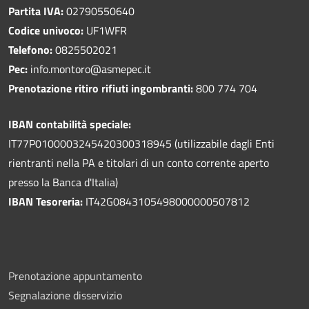
Partita IVA:
02790550640
Codice univoco:
UF1WFR
Telefono:
0825502021
Pec:
info.montoro@asmepec.it
Prenotazione ritiro rifiuti ingombranti:
800 774 704
IBAN contabilità speciale:
IT77P0100003245420300318945 (utilizzabile dagli Enti
rientranti nella PA e titolari di un conto corrente aperto
presso la Banca d'Italia)
IBAN Tesoreria:
IT42G0843105498000000507812
Prenotazione appuntamento
Segnalazione disservizio