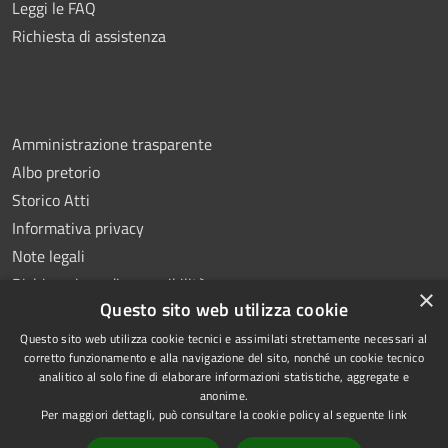
Leggi le FAQ
Richiesta di assistenza
Amministrazione trasparente
Albo pretorio
Storico Atti
Informativa privacy
Note legali
Dichiarazione di accessibilità
×
Questo sito web utilizza cookie
Questo sito web utilizza cookie tecnici e assimilati strettamente necessari al
corretto funzionamento e alla navigazione del sito, nonché un cookie tecnico
analitico al solo fine di elaborare informazioni statistiche, aggregate e
RSS
Copyright © 2026 • Comune di
anonime.
Accessibilità
Montoro • Powered by
Per maggiori dettagli, può consultare la cookie policy al seguente
link
Privacy
Municipium
Accesso
•