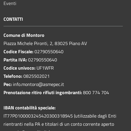
Eventi
CONTATTI
Comune di Montoro
Piazza Michele Pironti, 2, 83025 Piano AV
Codice Fiscale:
02790550640
Partita IVA:
02790550640
Codice univoco:
UF1WFR
Telefono:
0825502021
Pec:
info.montoro@asmepec.it
Prenotazione ritiro rifiuti ingombranti:
800 774 704
IBAN contabilità speciale:
IT77P0100003245420300318945 (utilizzabile dagli Enti
rientranti nella PA e titolari di un conto corrente aperto