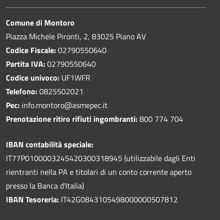
Comune di Montoro
Piazza Michele Pironti, 2, 83025 Piano AV
Codice Fiscale:
02790550640
Partita IVA:
02790550640
Codice univoco:
UF1WFR
Telefono:
0825502021
Pec:
info.montoro@asmepec.it
Prenotazione ritiro rifiuti ingombranti:
800 774 704
IBAN contabilità speciale:
IT77P0100003245420300318945 (utilizzabile dagli Enti
rientranti nella PA e titolari di un conto corrente aperto
presso la Banca d'Italia)
IBAN Tesoreria:
IT42G0843105498000000507812