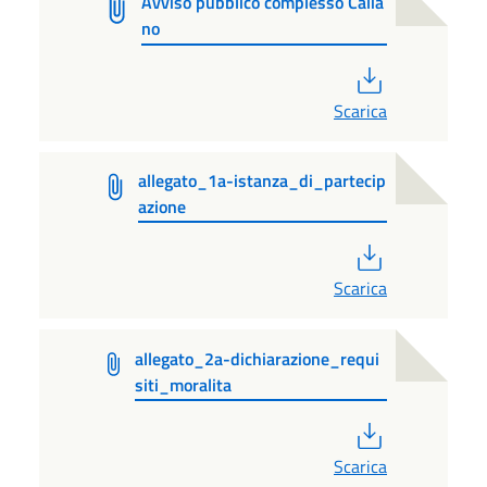
Avviso pubblico complesso Calia
no
PDF
Scarica
allegato_1a-istanza_di_partecip
azione
PDF
Scarica
allegato_2a-dichiarazione_requi
siti_moralita
PDF
Scarica