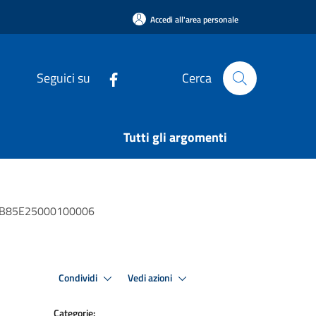
Accedi all'area personale
Seguici su
Cerca
Tutti gli argomenti
 CUP B85E25000100006
Condividi
Vedi azioni
Categorie: