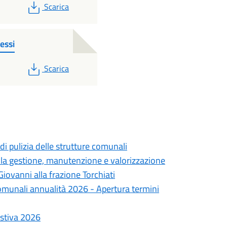
PDF
Scarica
ressi
PDF
Scarica
di pulizia delle strutture comunali
lla gestione, manutenzione e valorizzazione
iovanni alla frazione Torchiati
omunali annualità 2026 - Apertura termini
estiva 2026