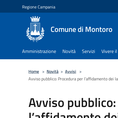
Salta al contenuto principale
Regione Campania
Comune di Montoro
Amministrazione
Novità
Servizi
Vivere 
Home
>
Novità
>
Avvisi
>
Avviso pubblico: Procedura per l’affidamento dei 
Avviso pubblico:
l’affidamento dei