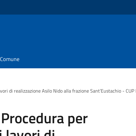
il Comune
lavori di realizzazione Asilo Nido alla frazione Sant’Eustachio -
 Procedura per
 lavori di