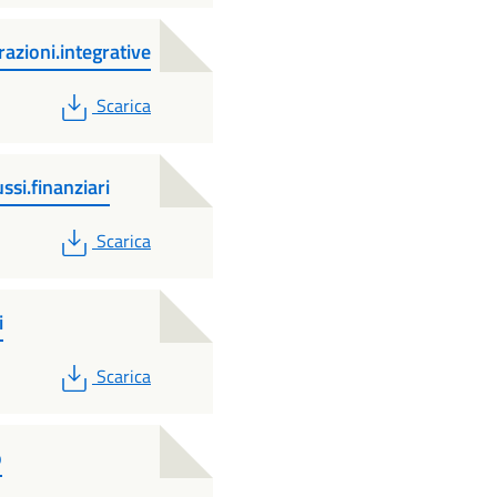
razioni.integrative
PDF
Scarica
ussi.finanziari
PDF
Scarica
i
PDF
Scarica
o