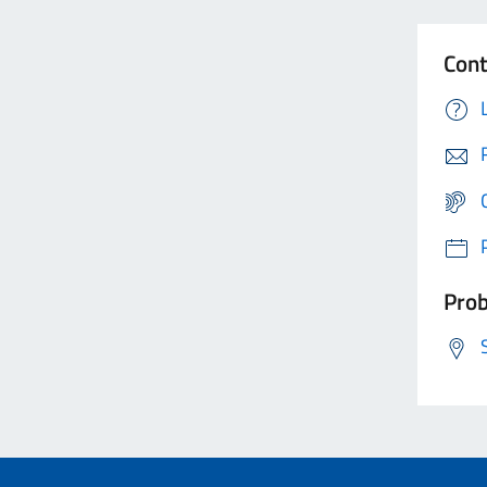
Cont
Prob