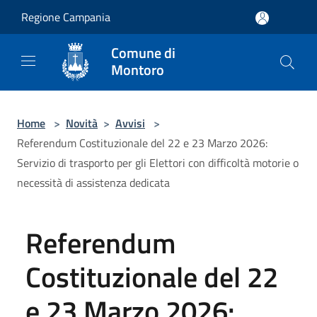
Salta al contenuto principale
Regione Campania
Comune di
Montoro
Home
>
Novità
>
Avvisi
>
Referendum Costituzionale del 22 e 23 Marzo 2026:
Servizio di trasporto per gli Elettori con difficoltà motorie o
necessità di assistenza dedicata
Referendum
Costituzionale del 22
e 23 Marzo 2026: