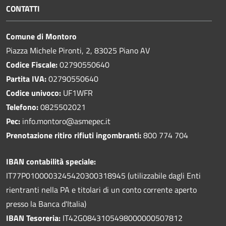
CONTATTI
Comune di Montoro
Piazza Michele Pironti, 2, 83025 Piano AV
Codice Fiscale:
02790550640
Partita IVA:
02790550640
Codice univoco:
UF1WFR
Telefono:
0825502021
Pec:
info.montoro@asmepec.it
Prenotazione ritiro rifiuti ingombranti:
800 774 704
IBAN contabilità speciale:
IT77P0100003245420300318945 (utilizzabile dagli Enti
rientranti nella PA e titolari di un conto corrente aperto
presso la Banca d'Italia)
IBAN Tesoreria:
IT42G0843105498000000507812