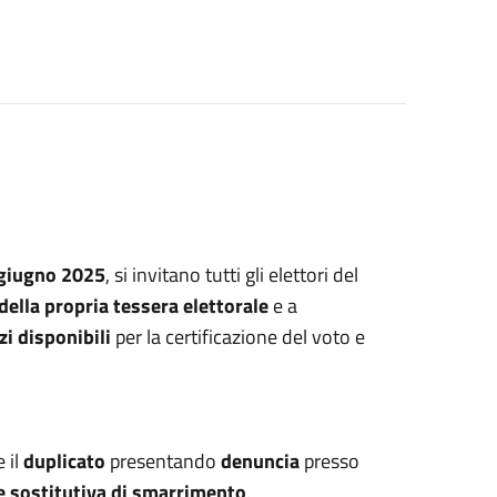
9 giugno 2025
, si invitano tutti gli elettori del
della propria tessera elettorale
e a
zi disponibili
per la certificazione del voto e
e il
duplicato
presentando
denuncia
presso
e sostitutiva di smarrimento
.