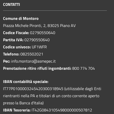
CONTATTI
Comune di Montoro
Piazza Michele Pironti, 2, 83025 Piano AV
Codice Fiscale:
02790550640
Partita IVA:
02790550640
Codice univoco:
UF1WFR
Telefono:
0825502021
Pec:
info.montoro@asmepec.it
Prenotazione ritiro rifiuti ingombranti:
800 774 704
IBAN contabilità speciale:
IT77P0100003245420300318945 (utilizzabile dagli Enti
rientranti nella PA e titolari di un conto corrente aperto
presso la Banca d'Italia)
IBAN Tesoreria:
IT42G0843105498000000507812