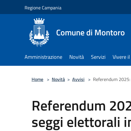
Salta al contenuto principale
Regione Campania
Comune di Montoro
Amministrazione
Novità
Servizi
Vivere 
Home
>
Novità
>
Avvisi
>
Referendum 2025: Va
Referendum 2025
seggi elettorali 