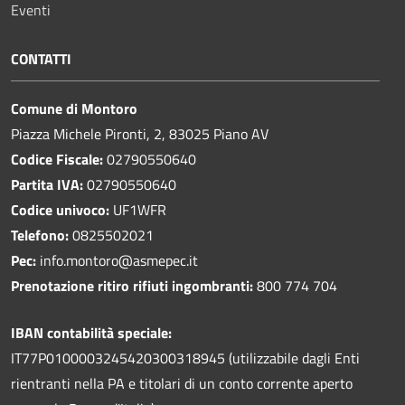
Eventi
CONTATTI
Comune di Montoro
Piazza Michele Pironti, 2, 83025 Piano AV
Codice Fiscale:
02790550640
Partita IVA:
02790550640
Codice univoco:
UF1WFR
Telefono:
0825502021
Pec:
info.montoro@asmepec.it
Prenotazione ritiro rifiuti ingombranti:
800 774 704
IBAN contabilità speciale:
IT77P0100003245420300318945 (utilizzabile dagli Enti
rientranti nella PA e titolari di un conto corrente aperto