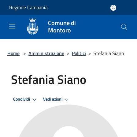
Salta al contenuto principale
Regione Campania
Comune di
Montoro
Home
>
Amministrazione
>
Politici
>
Stefania Siano
Stefania Siano
Condividi
Vedi azioni