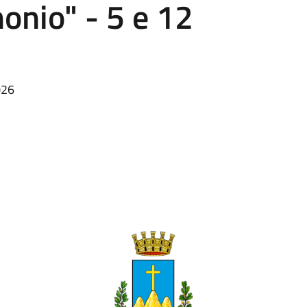
monio" - 5 e 12
026