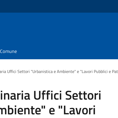
il Comune
ria Uffici Settori "Urbanistica e Ambiente" e "Lavori Pubblici e P
naria Uffici Settori
mbiente" e "Lavori