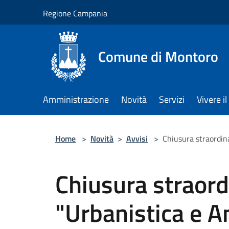
Salta al contenuto principale
Regione Campania
Comune di Montoro
Amministrazione
Novità
Servizi
Vivere 
Home
>
Novità
>
Avvisi
>
Chiusura straordina
Chiusura straordi
"Urbanistica e A