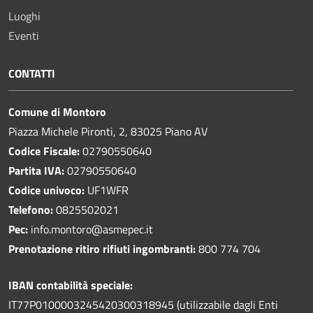
Luoghi
Eventi
CONTATTI
Comune di Montoro
Piazza Michele Pironti, 2, 83025 Piano AV
Codice Fiscale:
02790550640
Partita IVA:
02790550640
Codice univoco:
UF1WFR
Telefono:
0825502021
Pec:
info.montoro@asmepec.it
Prenotazione ritiro rifiuti ingombranti:
800 774 704
IBAN contabilità speciale:
IT77P0100003245420300318945 (utilizzabile dagli Enti