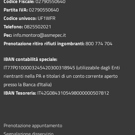
Codice Fiscale:
02790550640
Partita IVA:
02790550640
Codice univoco:
UF1WFR
Telefono:
0825502021
Pec:
info.montoro@asmepec.it
Prenotazione ritiro rifiuti ingombranti:
800 774 704
IBAN contabilità speciale:
IT77P0100003245420300318945 (utilizzabile dagli Enti
rientranti nella PA e titolari di un conto corrente aperto
presso la Banca d'Italia)
IBAN Tesoreria:
IT42G0843105498000000507812
Prenotazione appuntamento
Segnalazione disservizio