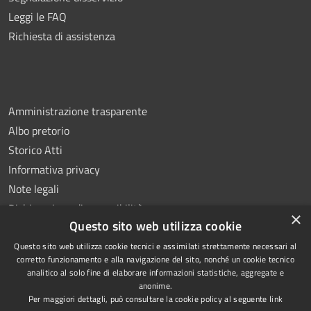
Leggi le FAQ
Richiesta di assistenza
Amministrazione trasparente
Albo pretorio
Storico Atti
Informativa privacy
Note legali
Dichiarazione di accessibilità
×
Questo sito web utilizza cookie
Questo sito web utilizza cookie tecnici e assimilati strettamente necessari al
corretto funzionamento e alla navigazione del sito, nonché un cookie tecnico
analitico al solo fine di elaborare informazioni statistiche, aggregate e
RSS
Copyright © 2026 • Comune di
anonime.
Accessibilità
Montoro • Powered by
Per maggiori dettagli, può consultare la cookie policy al seguente
link