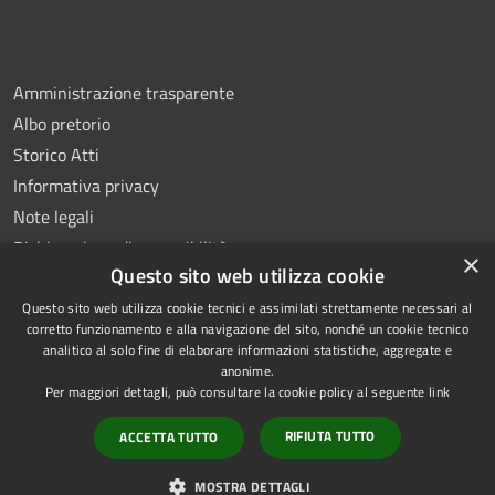
Amministrazione trasparente
Albo pretorio
Storico Atti
Informativa privacy
Note legali
Dichiarazione di accessibilità
×
Questo sito web utilizza cookie
Questo sito web utilizza cookie tecnici e assimilati strettamente necessari al
corretto funzionamento e alla navigazione del sito, nonché un cookie tecnico
analitico al solo fine di elaborare informazioni statistiche, aggregate e
RSS
Copyright © 2026 • Comune di
anonime.
Accessibilità
Montoro • Powered by
Per maggiori dettagli, può consultare la cookie policy al seguente
link
Privacy
Municipium
Accesso
•
RIFIUTA TUTTO
ACCETTA TUTTO
Cookie
redazione
Mappa del sito
MOSTRA DETTAGLI